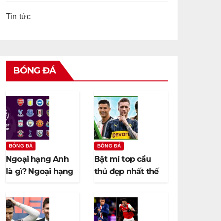
Tin tức
BÓNG ĐÁ
BÓNG ĐÁ
BÓNG ĐÁ
Ngoại hạng Anh
Bật mí top cầu
là gì? Ngoại hạng
thủ đẹp nhất thế
Anh có bao nhiêu
giới khiến chị em
vòng đấu?
“rụng trứng”