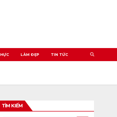
THỰC
LÀM ĐẸP
TIN TỨC
TÌM KIẾM