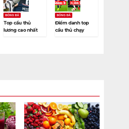
BÓNG ĐÁ
BÓNG ĐÁ
Top cầu thủ
Điểm danh top
lương cao nhất
cầu thủ chạy
thế giới hiện nay
nhanh nhất thế
là ai?
giới