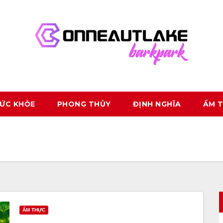
ỨC KHỎE
PHONG THỦY
ĐỊNH NGHĨA
ẨM 
ẨM THỰC