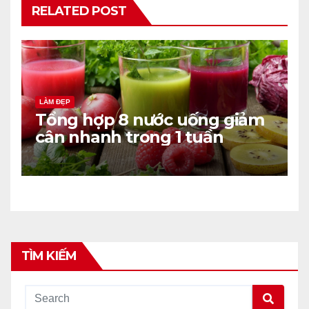
RELATED POST
LÀM ĐẸP
Tổng hợp 8 nước uống giảm
cân nhanh trong 1 tuần
TÌM KIẾM