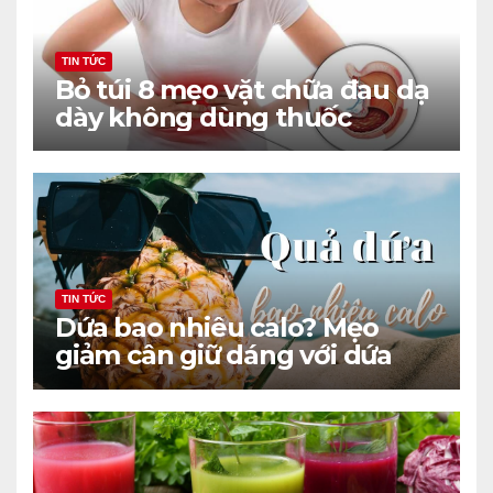
TIN TỨC
Bỏ túi 8 mẹo vặt chữa đau dạ
dày không dùng thuốc
TIN TỨC
Dứa bao nhiêu calo? Mẹo
giảm cân giữ dáng với dứa
hiệu quả