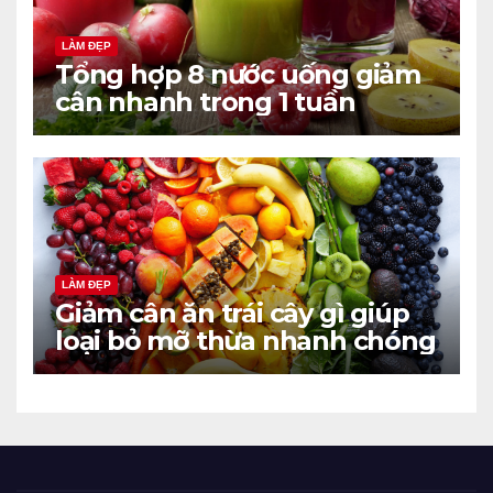
LÀM ĐẸP
Tổng hợp 8 nước uống giảm
cân nhanh trong 1 tuần
LÀM ĐẸP
Giảm cân ăn trái cây gì giúp
loại bỏ mỡ thừa nhanh chóng