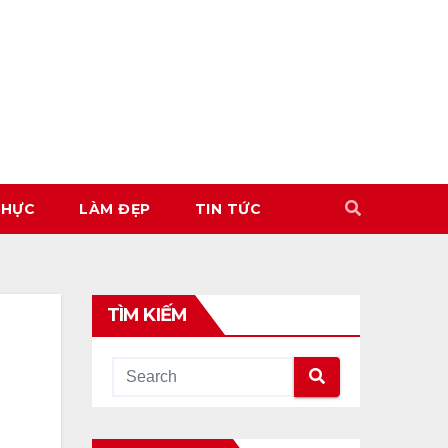
THỰC
LÀM ĐẸP
TIN TỨC
TÌM KIẾM