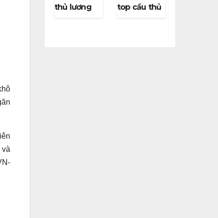
thủ lương
top cầu thủ
cao nhất
chạy
thế giới
nhanh nhất
hiện nay là
thế giới
ai?
khô
găn
iên
 và
VN-