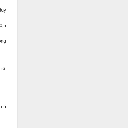
duy
0,5
ống
sĩ.
 có