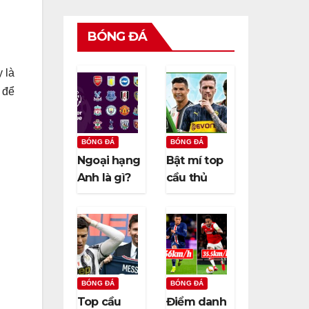
BÓNG ĐÁ
 là
để
BÓNG ĐÁ
BÓNG ĐÁ
Ngoại hạng
Bật mí top
Anh là gì?
cầu thủ
Ngoại hạng
đẹp nhất
Anh có bao
thế giới
nhiêu vòng
khiến chị
đấu?
em “rụng
trứng”
BÓNG ĐÁ
BÓNG ĐÁ
Top cầu
Điểm danh