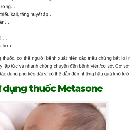
 xương…
hiếu kali, tăng huyết áp…
quản…
hôi…
âu hơn
ng thuốc, cơ thể người bệnh xuất hiện các triệu chứng bất lợi 
ay lập tức và nhanh chóng chuyển đến bệnh viện/cơ sở. Cơ sở 
ể tác dụng phụ kéo dài vì có thể dẫn đến những hậu quả khó lườ
 sử dụng thuốc Metasone