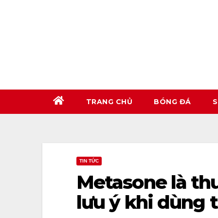
Skip
to
content
TRANG CHỦ
BÓNG ĐÁ
S
TIN TỨC
Metasone là th
lưu ý khi dùng 