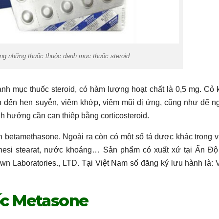
ong những thuốc thuộc danh mục thuốc steroid
nh mục thuốc steroid, có hàm lượng hoạt chất là 0,5 mg. Cỏ 
an đến hen suyễn, viêm khớp, viêm mũi dị ứng, cũng như để n
 hưởng cần can thiệp bằng corticosteroid.
 betamethasone. Ngoài ra còn có một số tá dược khác trong v
magnesi stearat, nước khoáng… Sản phẩm có xuất xứ tại Ấn Độ
wn Laboratories., LTD. Tại Việt Nam số đăng ký lưu hành là: 
uốc Metasone