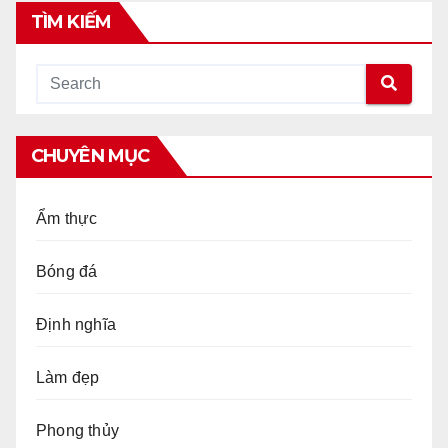
bài
TÌM KIẾM
viết
CHUYÊN MỤC
Ẩm thực
Bóng đá
Định nghĩa
Làm đẹp
Phong thủy