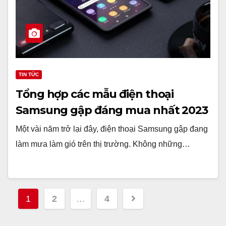
TIN TỨC
Tổng hợp các mẫu điện thoại
Samsung gập đáng mua nhất 2023
Một vài năm trở lại đây, điện thoại Samsung gập đang
làm mưa làm gió trên thị trường. Không những…
Phân
1
2
…
4
trang