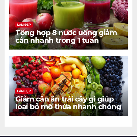
LÀM ĐẸP
Tổng hợp 8 nước uống giảm
cân nhanh trong 1 tuần
LÀM ĐẸP
Giảm cân ăn trái cây gì giúp
loại bỏ mỡ thừa nhanh chóng