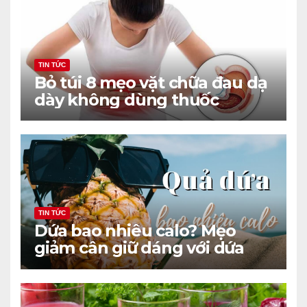
TIN TỨC
Bỏ túi 8 mẹo vặt chữa đau dạ
dày không dùng thuốc
TIN TỨC
Dứa bao nhiêu calo? Mẹo
giảm cân giữ dáng với dứa
hiệu quả