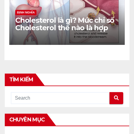
ĐỊNH NGHĨA
Cholesterol là gì? Mức chỉ số
Cholesterol thế nào là hợp
lý?
TÌM KIẾM
CHUYÊN MỤC