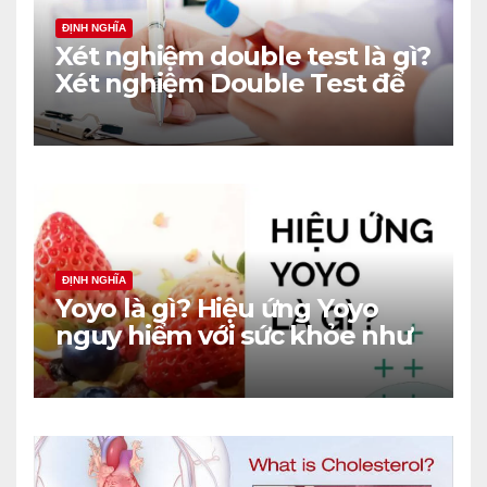
ĐỊNH NGHĨA
Xét nghiệm double test là gì?
Xét nghiệm Double Test để
làm gì?
ĐỊNH NGHĨA
Yoyo là gì? Hiệu ứng Yoyo
nguy hiểm với sức khỏe như
thế nào?