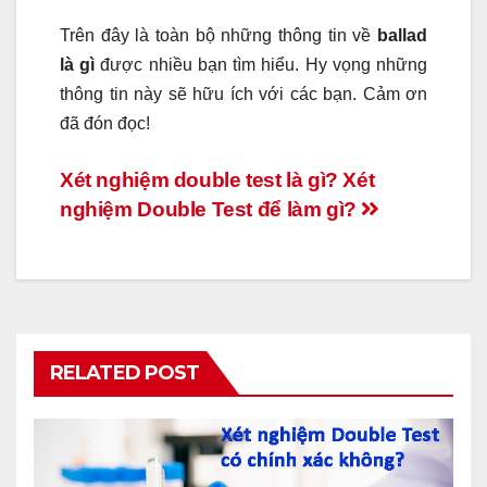
Trên đây là toàn bộ những thông tin về
ballad
là gì
được nhiều bạn tìm hiểu. Hy vọng những
thông tin này sẽ hữu ích với các bạn. Cảm ơn
đã đón đọc!
Điều
Xét nghiệm double test là gì? Xét
nghiệm Double Test để làm gì?
hướng
bài
viết
RELATED POST