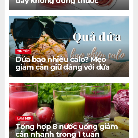
dày không dùng thuốc
TIN TỨC
Dứa bao nhiêu calo? Mẹo
giảm cân giữ dáng với dứa
hiệu quả
LÀM ĐẸP
Tổng hợp 8 nước uống giảm
cân nhanh trong 1 tuần