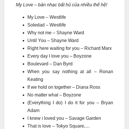
My Love – bản nhạc bất hủ của nhiều thế hệ!
My Love – Westlife
Soledad – Westlife
Why not me – Shayne Ward
Until You – Shayne Ward
Right here waiting for you – Richard Marx
Every day I love you – Boyzone
Boulevard – Dan Byrd
When you say nothing at all – Ronan
Keating
If we hold on together – Diana Ross
No matter what – Boyzone
(Everything I do) I do it for you – Bryan
Adam
I knew i loved you – Savage Garden
That is love – Tokyo Square,…