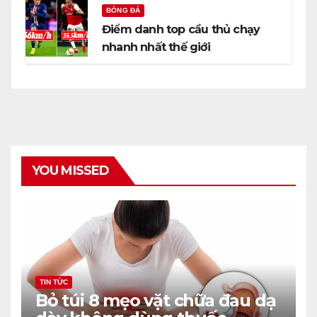
BÓNG ĐÁ
Điểm danh top cầu thủ chạy
nhanh nhất thế giới
YOU MISSED
TIN TỨC
Bỏ túi 8 mẹo vặt chữa đau dạ