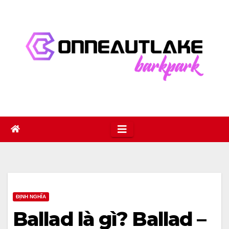
Skip
to
content
ĐỊNH NGHĨA
Ballad là gì? Ballad –